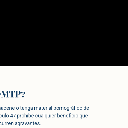
DMTP?
macene o tenga material pornográfico de
culo 47 prohíbe cualquier beneficio que
ncurren agravantes.