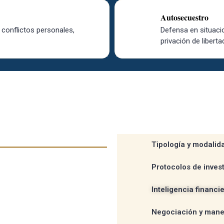
Autosecuestro
conflictos personales,
Defensa en situaci
privación de liberta
Área
cada
Tipología y modalid
Protocolos de inves
e un dominio profundo
o.
Poseo una sólida
Inteligencia financi
las etapas del
 que me permite analizar
Negociación y manej
nal, desde la privación de