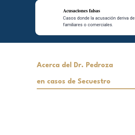
Acusaciones falsas
Casos donde la acusación deriva de 
familiares o comerciales.
Acerca del Dr. Pedroza
Preparación Académica Apli
en casos de Secuestro
La defensa en casos de secuestro exig
del derecho penal sustantivo y adjetiv
formación en teoría del delito y en 
procedimiento penal acusatorio
, lo
con precisión los elementos del tipo pe