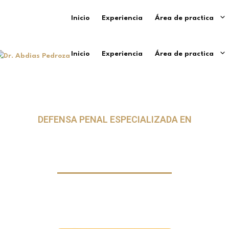
Inicio
Experiencia
Área de practica
Inicio
Experiencia
Área de practica
DEFENSA PENAL ESPECIALIZADA EN
Secuestro
litos de privación ilegal de la libertad y secuestro. P
constitucionales.