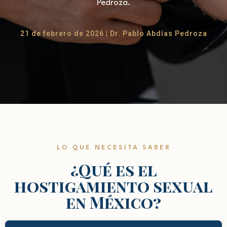
Pedroza.
21 de febrero de 2026 | Dr. Pablo Abdías Pedroza
LO QUE NECESITA SABER
¿Qué es el
hostigamiento sexual
en México?