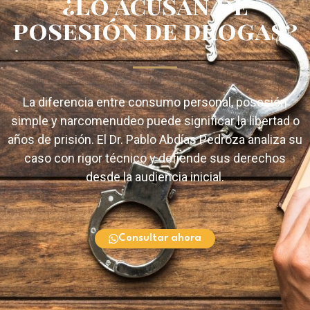
¿Lo acusan de
posesión de drogas?
La diferencia entre consumo personal, posesión
simple y narcomenudeo puede significar la libertad o
años de prisión. El Dr. Pablo Abdías Pedroza analiza su
caso con rigor técnico y defiende sus derechos
desde la audiencia inicial.
Consultar ahora