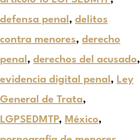
defensa penal
,
delitos
contra menores
,
derecho
penal
,
derechos del acusado
,
evidencia digital penal
,
Ley
General de Trata
,
LGPSEDMTP
,
México
,
pornografía de menores
,