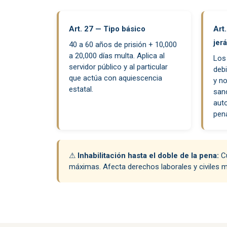
Art. 27 — Tipo básico
Art
jer
40 a 60 años de prisión + 10,000
a 20,000 días multa. Aplica al
Los
servidor público y al particular
deb
que actúa con aquiescencia
y no
estatal.
san
auto
pen
⚠
Inhabilitación hasta el doble de la pena:
Cu
máximas. Afecta derechos laborales y civiles m