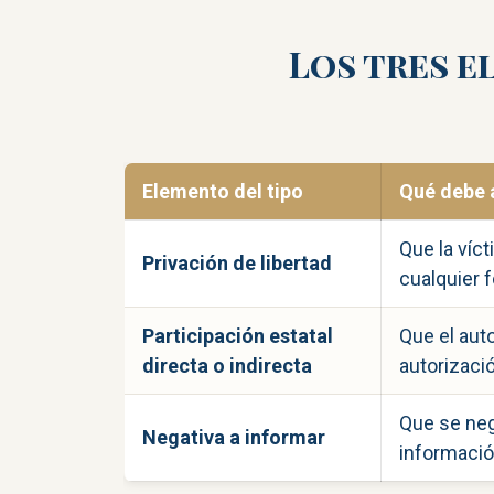
Los tres e
Elemento del tipo
Qué debe a
Que la víct
Privación de libertad
cualquier 
Participación estatal
Que el aut
directa o indirecta
autorizaci
Que se neg
Negativa a informar
informació