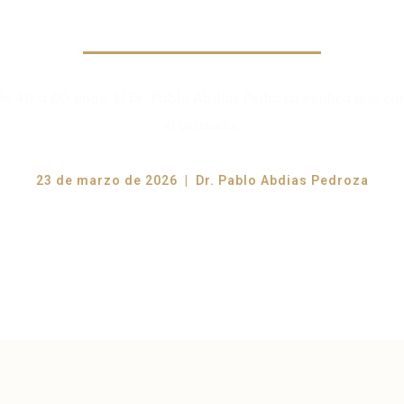
de 40 a 60 años. El Dr. Pablo Abdias Pedroza explica qué con
el acusado.
23 de marzo de 2026 | Dr. Pablo Abdias Pedroza