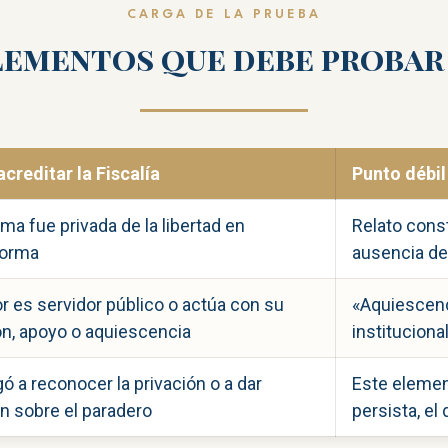
CARGA DE LA PRUEBA
lementos que debe probar 
creditar la Fiscalía
Punto débil
ima fue privada de la libertad en
Relato const
forma
ausencia de
or es servidor público o actúa con su
«Aquiescenc
ón, apoyo o aquiescencia
instituciona
ó a reconocer la privación o a dar
Este element
n sobre el paradero
persista, el