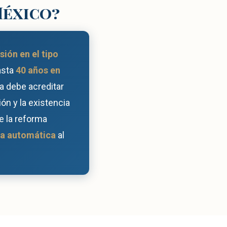
México?
sión en el tipo
asta
40 años en
ía debe acreditar
ión y la existencia
e la reforma
sa automática
al