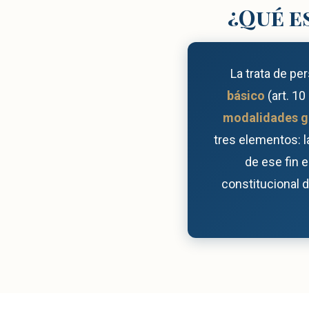
¿Qué e
La trata de p
básico
(art. 1
modalidades g
tres elementos: la
de ese fin 
constitucional d